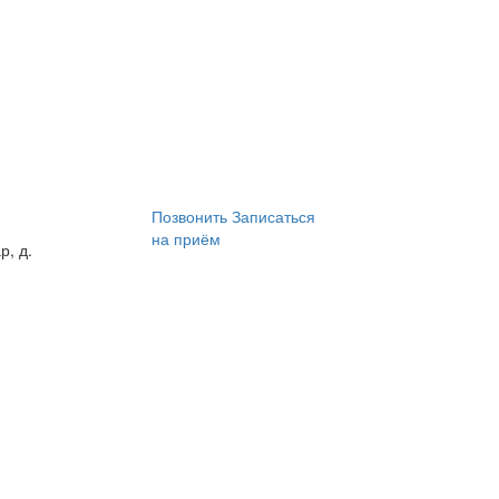
Позвонить
Записаться
на приём
р, д.