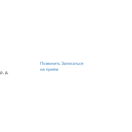
Позвонить
Записаться
на приём
р, д.