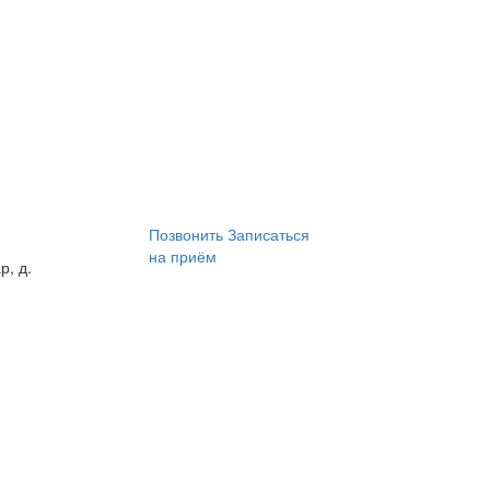
Позвонить
Записаться
на приём
р, д.