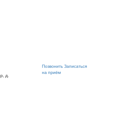
Позвонить
Записаться
на приём
р, д.